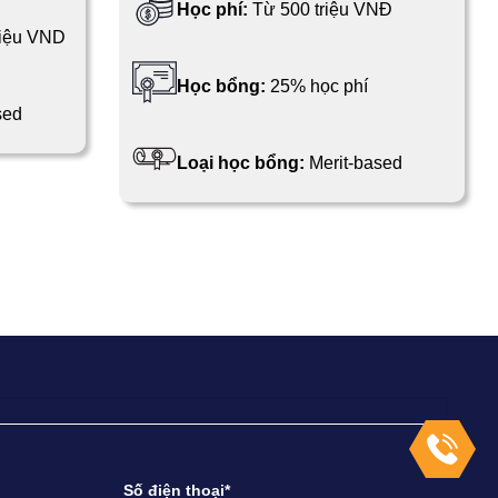
Học phí:
Từ 500 triệu VNĐ
triệu VND
Học bổng:
25% học phí
sed
Loại học bổng:
Merit-based
Số điện thoại*