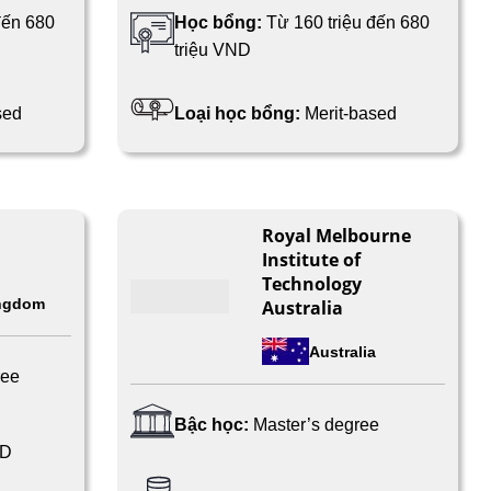
đến 680
Học bổng:
Từ 160 triệu đến 680
triệu VND
sed
Loại học bổng:
Merit-based
Royal Melbourne
Institute of
Technology
ingdom
Australia
Australia
ree
Bậc học:
Master’s degree
ND