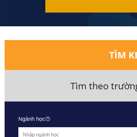
TÌM K
Tìm theo trườn
Ngành học