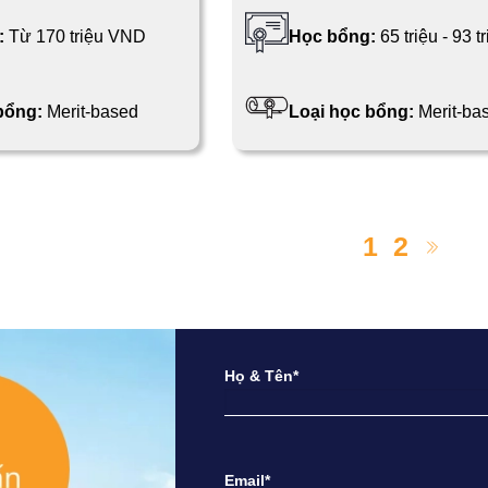
:
Từ 170 triệu VND
Học bổng:
65 triệu - 93 
 bổng:
Merit-based
Loại học bổng:
Merit-ba
1
2
Họ & Tên*
Email*