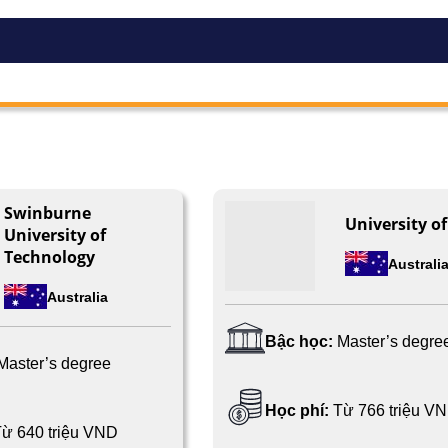
Swinburne
University o
University of
Technology
Australi
Australia
Bậc học:
Master’s degre
Master’s degree
Học phí:
Từ 766 triệu V
ừ 640 triệu VND