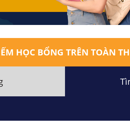
IẾM HỌC BỔNG TRÊN TOÀN TH
g
Tì