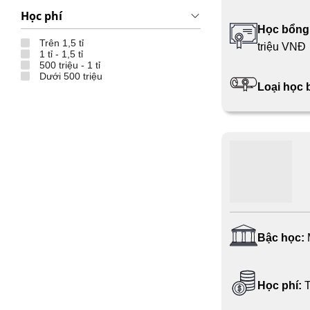
Học phí
Học bổng
Trên 1,5 tỉ
triệu VNĐ
1 tỉ - 1,5 tỉ
500 triệu - 1 tỉ
Dưới 500 triệu
Loại học
Bậc học:
Học phí:
T