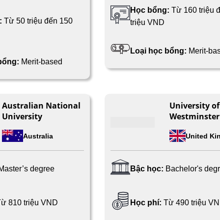
Học bổng:
Từ 160 triệu 
:
Từ 50 triệu đến 150
triệu VND
Loại học bổng:
Merit-ba
 bổng:
Merit-based
Australian National
University of
University
Westminster
Australia
United K
Master’s degree
Bậc học:
Bachelor's deg
ừ 810 triệu VND
Học phí:
Từ 490 triệu V