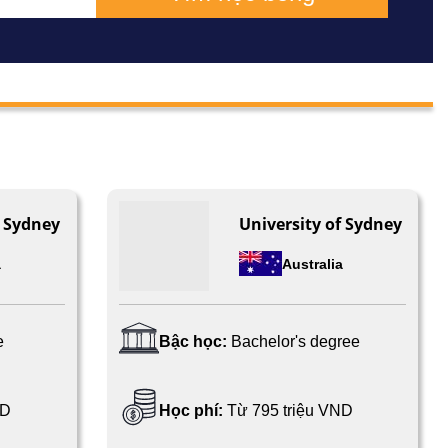
f Sydney
University of Sydney
a
Australia
e
Bậc học:
Bachelor's degree
ND
Học phí:
Từ 795 triệu VND