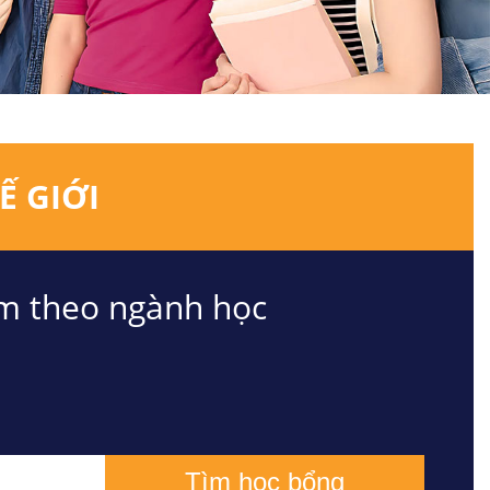
Ế GIỚI
m theo ngành học
Tìm học bổng