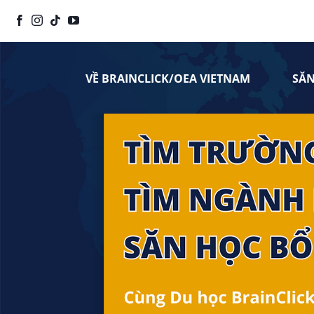
Chuyển
đến
nội
dung
VỀ BRAINCLICK/OEA VIETNAM
SĂ