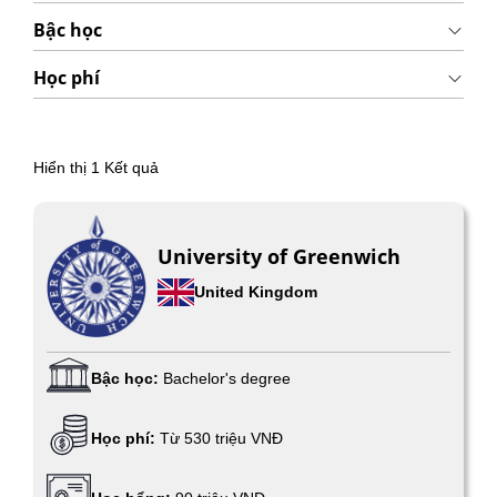
Bậc học
Học phí
Hiển thị
1
Kết quả
University of Greenwich
United Kingdom
Bậc học:
Bachelor's degree
Học phí:
Từ 530 triệu VNĐ