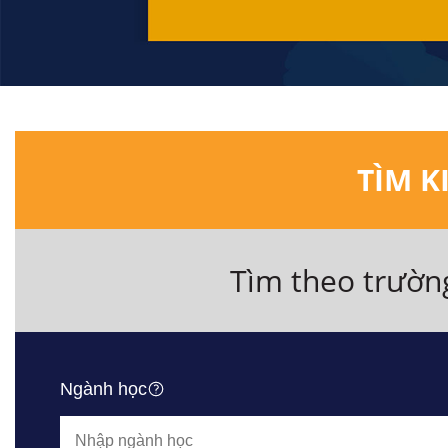
TÌM K
Tìm theo trườn
Ngành học