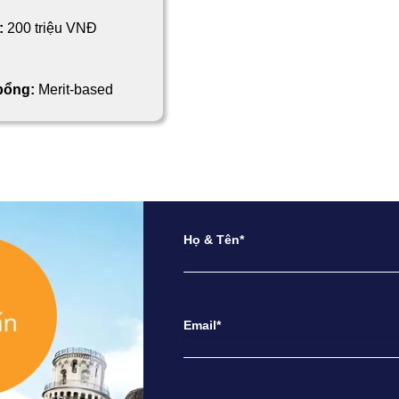
:
200 triệu VNĐ
 bổng:
Merit-based
Họ & Tên*
Email*