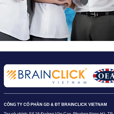
CÔNG TY CỔ PHẦN GD & ĐT BRAINCLICK VIETNAM
Trự sở chính: Số 16 Đường Văn Cao, Phường Ngọc Hà, TP