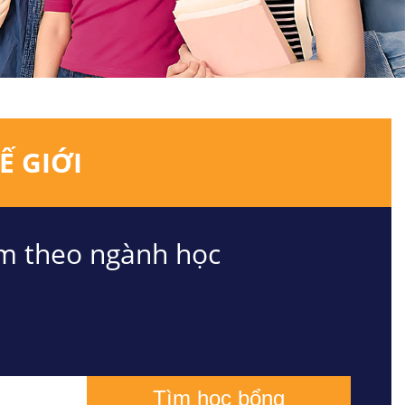
Ế GIỚI
m theo ngành học
Tìm học bổng