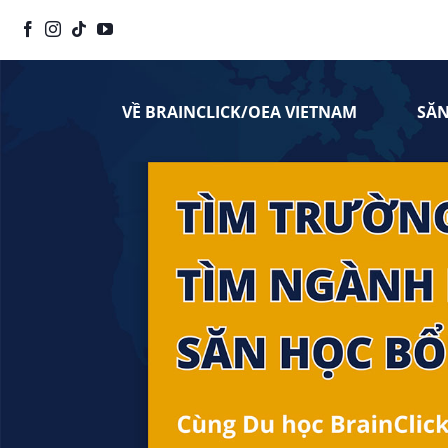
Chuyển
đến
nội
dung
VỀ BRAINCLICK/OEA VIETNAM
SĂ