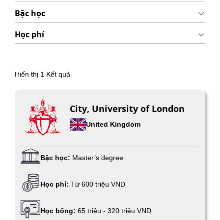
Bậc học
Học phí
Hiển thị
1
Kết quả
City, University of London
United Kingdom
Bậc học:
Master’s degree
Học phí:
Từ 600 triệu VND
Học bổng:
65 triệu - 320 triệu VND