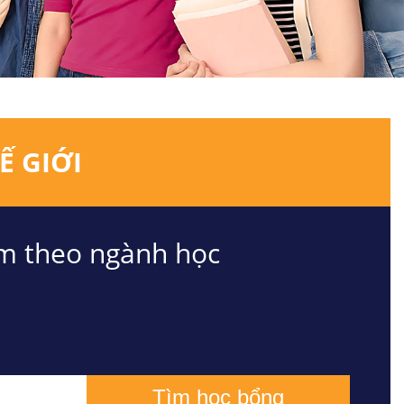
Ế GIỚI
m theo ngành học
Tìm học bổng