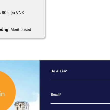
:
90 triệu VNĐ
 bổng:
Merit-based
Họ & Tên*
Email*