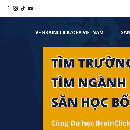
Chuyển
đến
nội
dung
VỀ BRAINCLICK/OEA VIETNAM
SĂ