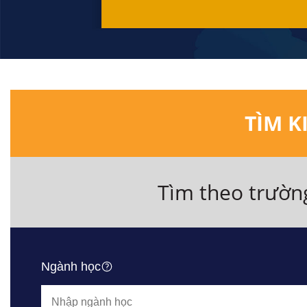
TÌM K
Tìm theo trườn
Ngành học