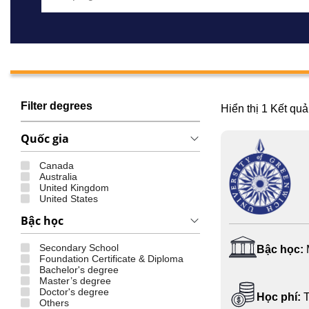
Filter degrees
Hiển thị
1
Kết quả
Quốc gia
Canada
Australia
United Kingdom
United States
Bậc học
Secondary School
Bậc học:
Foundation Certificate & Diploma
Bachelor's degree
Master’s degree
Doctor's degree
Học phí:
T
Others