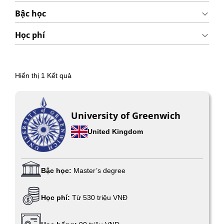
Bậc học
Học phí
Hiển thị
1
Kết quả
University of Greenwich
United Kingdom
Bậc học:
Master’s degree
Học phí:
Từ 530 triệu VNĐ