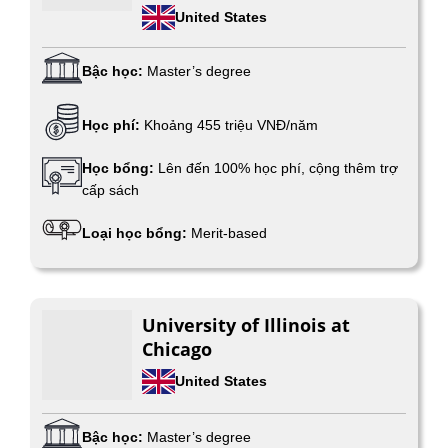
United States
Bậc học:
Master’s degree
Học phí:
Khoảng 455 triệu VNĐ/năm
Học bổng:
Lên đến 100% học phí, cộng thêm trợ
cấp sách
Loại học bổng:
Merit-based
University of Illinois at
Chicago
United States
Bậc học:
Master’s degree