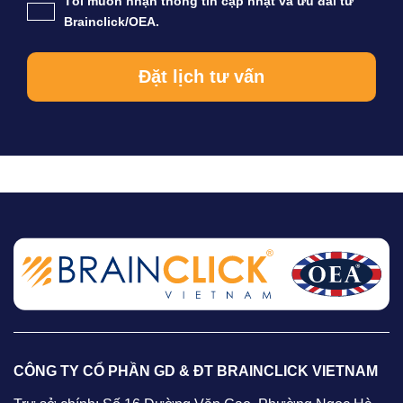
Tôi muốn nhận thông tin cập nhật và ưu đãi từ
Brainclick/OEA.
CÔNG TY CỔ PHẦN GD & ĐT BRAINCLICK VIETNAM