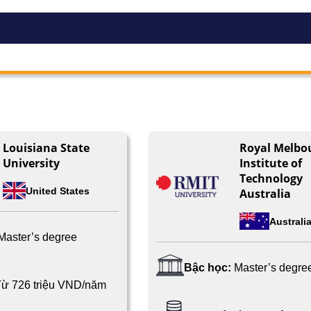
Louisiana State
Royal Melbo
University
Institute of
Technology
United States
Australia
Australi
Master’s degree
Bậc học:
Master’s degre
Từ 726 triệu VND/năm