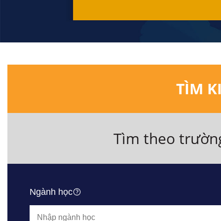
TÌM K
Tìm theo trườn
Ngành học