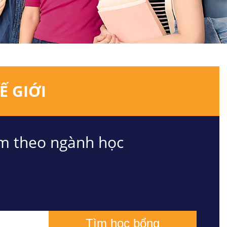
Ế GIỚI
m theo ngành học
Tìm học bổng