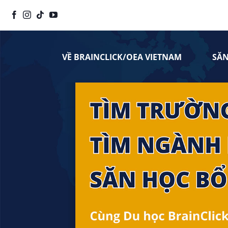
Chuyển
đến
nội
dung
VỀ BRAINCLICK/OEA VIETNAM
SĂ