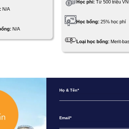
Học phí:
Từ 500 triệu V
:
N/A
Học bổng:
25% học phí
 bổng:
N/A
Loại học bổng:
Merit-ba
Họ & Tên*
Email*