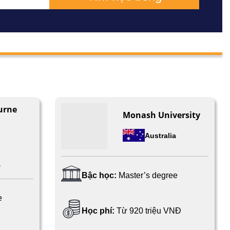
urne
Monash University
Australia
a
Bậc học:
Master’s degree
e
Học phí:
Từ 920 triệu VNĐ