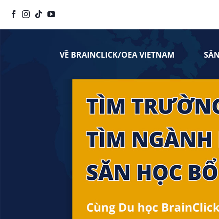
Chuyển
đến
nội
dung
VỀ BRAINCLICK/OEA VIETNAM
SĂ