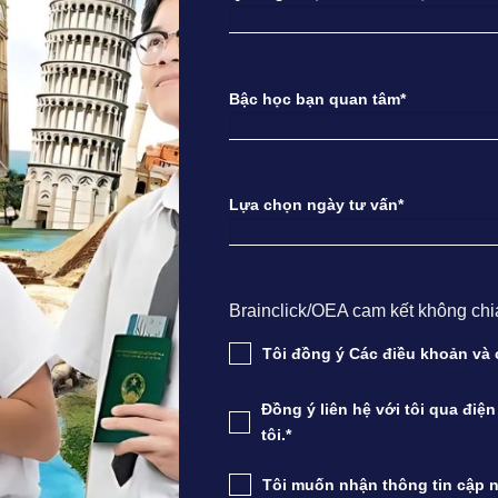
Bậc học bạn quan tâm*
Lựa chọn ngày tư vấn*
Brainclick/OEA cam kết không chia s
Tôi đồng ý Các điều khoản v
Đồng ý liên hệ với tôi qua điệ
tôi.*
Tôi muốn nhận thông tin cập n