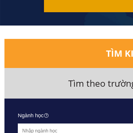
TÌM K
Tìm theo trườn
Ngành học