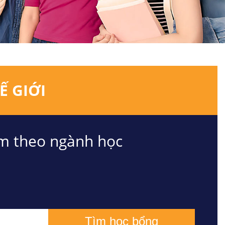
Ế GIỚI
m theo ngành học
Tìm học bổng