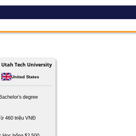
Utah Tech University
United States
Bachelor's degree
ừ 460 triệu VNĐ
:
Học bổng $2,500