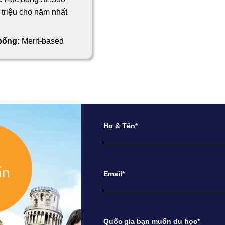
triệu cho năm nhất
 bổng:
Merit-based
Họ & Tên*
Email*
Quốc gia bạn muốn du học*