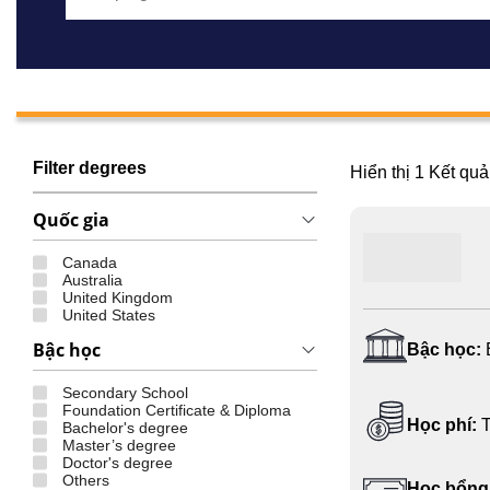
Filter degrees
Hiển thị
1
Kết quả
Quốc gia
Canada
Australia
United Kingdom
United States
Bậc học
Bậc học:
Secondary School
Foundation Certificate & Diploma
Học phí:
T
Bachelor's degree
Master’s degree
Doctor's degree
Others
Học bổng