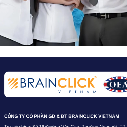
CÔNG TY CỔ PHẦN GD & ĐT BRAINCLICK VIETNAM
Trự sở chính: Số 16 Đường Văn Cao, Phường Ngọc Hà, TP