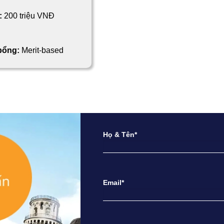
:
200 triệu VNĐ
 bổng:
Merit-based
Họ & Tên*
Email*