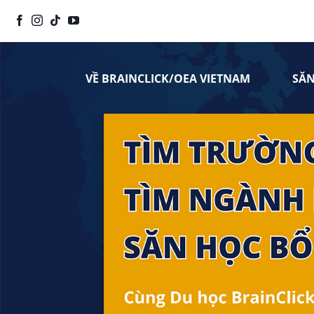
Chuyển
đến
nội
dung
VỀ BRAINCLICK/OEA VIETNAM
SĂ