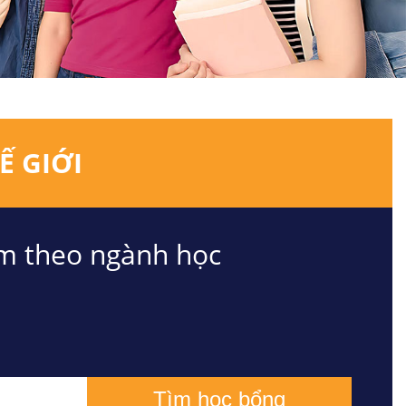
Ế GIỚI
m theo ngành học
Tìm học bổng