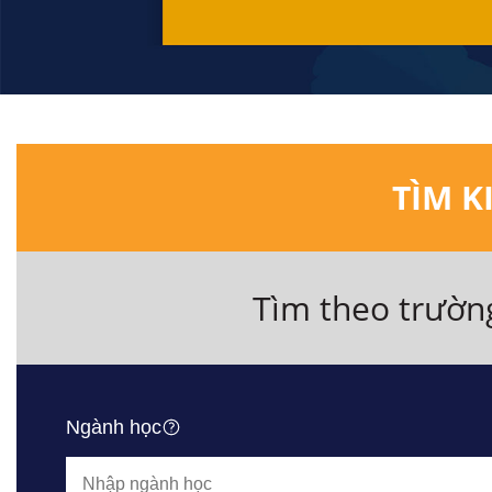
TÌM K
Tìm theo trườn
Ngành học