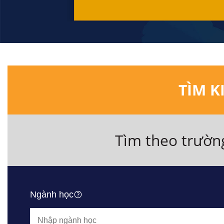
TÌM K
Tìm theo trườn
Ngành học