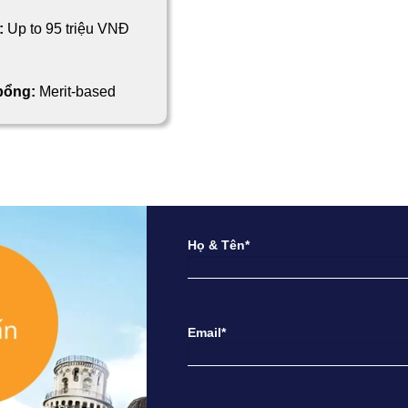
:
Up to 95 triệu VNĐ
 bổng:
Merit-based
Họ & Tên*
Email*