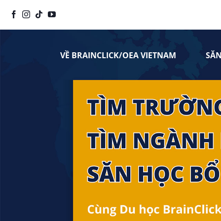
Chuyển
đến
nội
dung
VỀ BRAINCLICK/OEA VIETNAM
SĂ