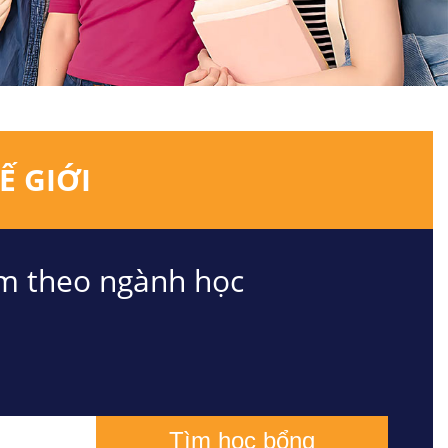
Ế GIỚI
m theo ngành học
Tìm học bổng