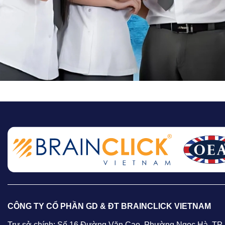
CÔNG TY CỔ PHẦN GD & ĐT BRAINCLICK VIETNAM
Trự sở chính: Số 16 Đường Văn Cao, Phường Ngọc Hà, TP