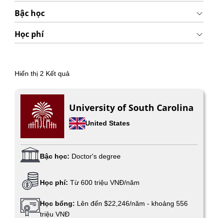
Bậc học
Học phí
Hiển thị
2
Kết quả
University of South Carolina
United States
Bậc học:
Doctor's degree
Học phí:
Từ 600 triệu VNĐ/năm
Học bổng:
Lên đến $22,246/năm - khoảng 556
triệu VNĐ