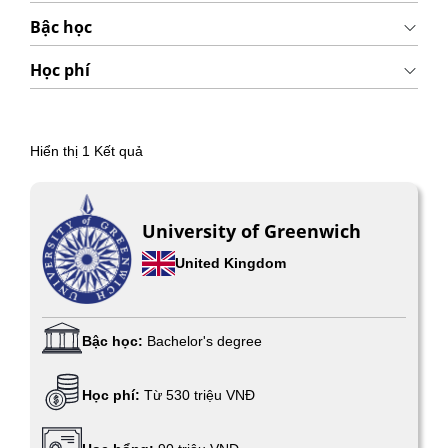
Bậc học
Học phí
Hiển thị
1
Kết quả
University of Greenwich
United Kingdom
Bậc học:
Bachelor's degree
Học phí:
Từ 530 triệu VNĐ