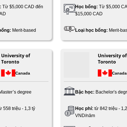
:
Từ $5,000 CAD đến
Học bổng:
Từ $5,000 C
CAD
$15,000 CAD
 bổng:
Merit-based
Loại học bổng:
Merit-ba
University of
University of
Toronto
Toronto
Canada
Canada
Master’s degree
Bậc học:
Bachelor's deg
ừ 558 triệu - 1,3 tỷ
Học phí:
từ 842 triệu - 1,2
VND/năm