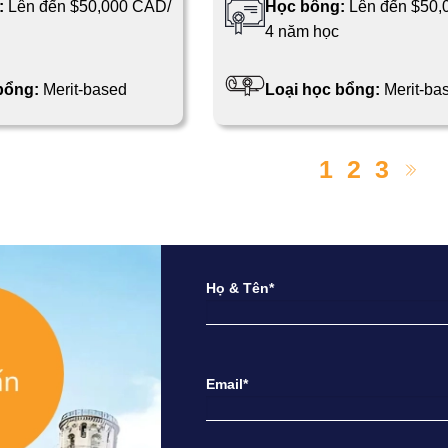
:
Lên đến $50,000 CAD/
Học bổng:
Lên đến $50,
4 năm học
 bổng:
Merit-based
Loại học bổng:
Merit-ba
1
2
3
Họ & Tên*
Email*