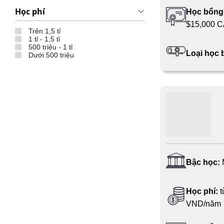
Học phí
Học bổng
$15,000 
Trên 1,5 tỉ
1 tỉ - 1,5 tỉ
500 triệu - 1 tỉ
Loại học
Dưới 500 triệu
Bậc học:
Học phí:
t
VND/năm