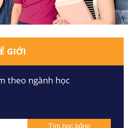
Ế GIỚI
m theo ngành học
Tìm học bổng