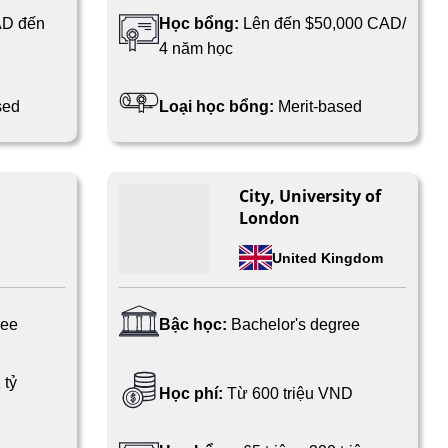
AD đến
Học bổng:
Lên đến $50,000 CAD/
4 năm học
sed
Loại học bổng:
Merit-based
City, University of
London
United Kingdom
ree
Bậc học:
Bachelor's degree
 tỷ
Học phí:
Từ 600 triệu VND