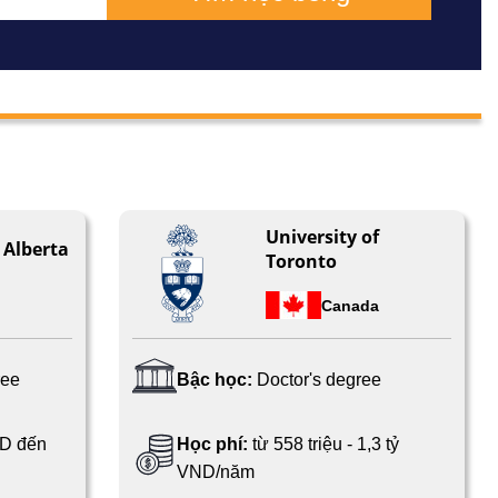
University of
 Alberta
Toronto
Canada
ree
Bậc học:
Doctor's degree
ND đến
Học phí:
từ 558 triệu - 1,3 tỷ
VND/năm