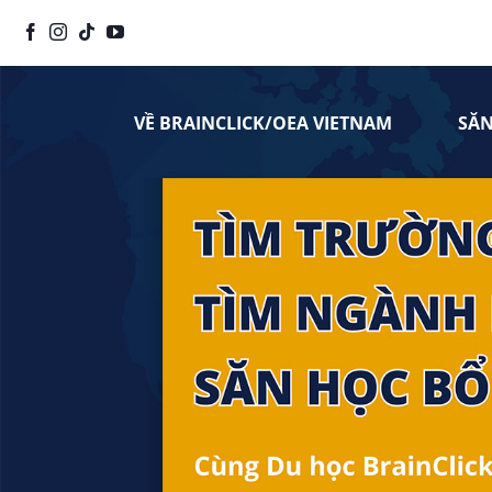
Chuyển
đến
nội
dung
VỀ BRAINCLICK/OEA VIETNAM
SĂ