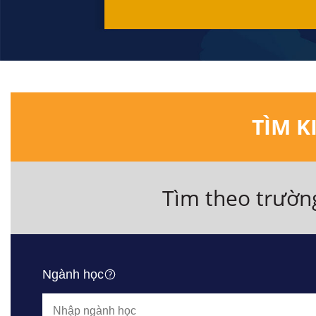
TÌM K
Tìm theo trườn
Ngành học