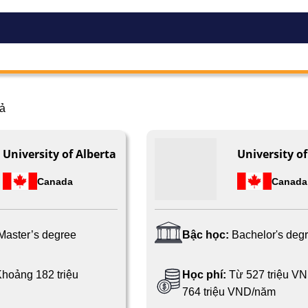
ả
University of Alberta
University of
Canada
Canada
Master’s degree
Bậc học:
Bachelor's deg
hoảng 182 triệu
Học phí:
Từ 527 triệu V
764 triệu VND/năm