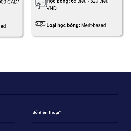
Học bổng:
65 triệu - 320 triệu
000 CAD/
VND
Loại học bổng:
Merit-based
sed
Số điện thoại*