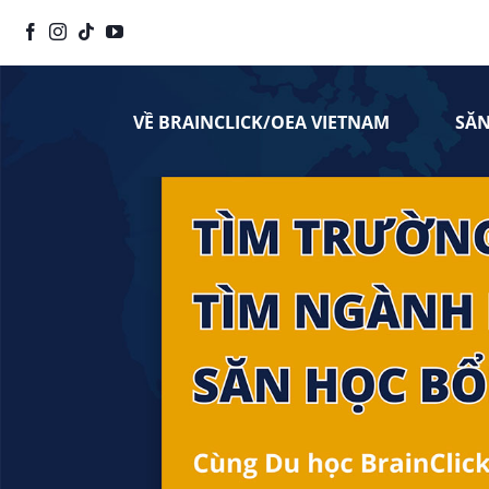
Chuyển
đến
nội
dung
VỀ BRAINCLICK/OEA VIETNAM
SĂ