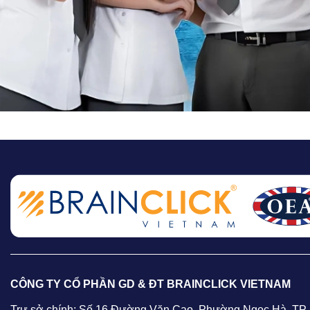
CÔNG TY CỔ PHẦN GD & ĐT BRAINCLICK VIETNAM
Trự sở chính: Số 16 Đường Văn Cao, Phường Ngọc Hà, TP