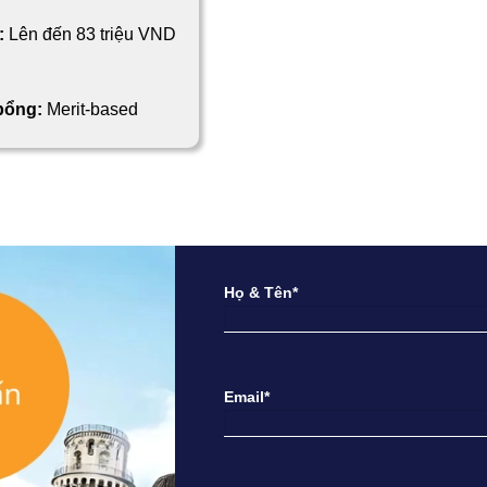
:
Lên đến 83 triệu VND
 bổng:
Merit-based
Họ & Tên*
Email*