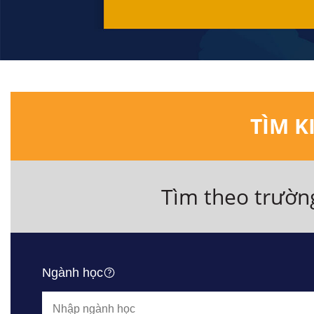
TÌM K
Tìm theo trườn
Ngành học