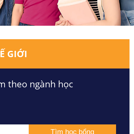
Ế GIỚI
m theo ngành học
Tìm học bổng