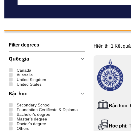
Filter degrees
Hiển thị
1
Kết quả
Quốc gia
Canada
Australia
United Kingdom
United States
Bậc học
Secondary School
Bậc học:
Foundation Certificate & Diploma
Bachelor's degree
Master’s degree
Doctor's degree
Học phí:
T
Others