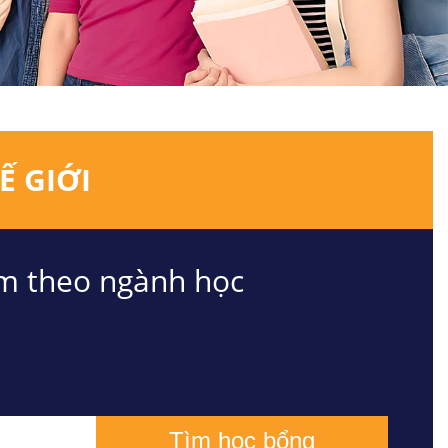
Ế GIỚI
m theo ngành học
Tìm học bổng