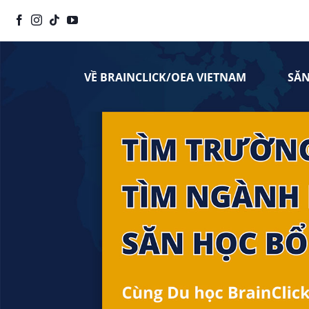
Chuyển
đến
nội
dung
VỀ BRAINCLICK/OEA VIETNAM
SĂ