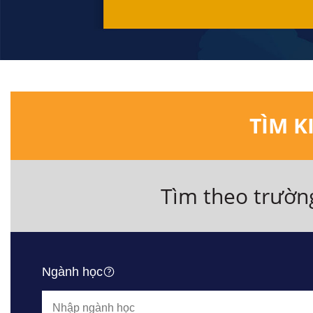
TÌM K
Tìm theo trườn
Ngành học