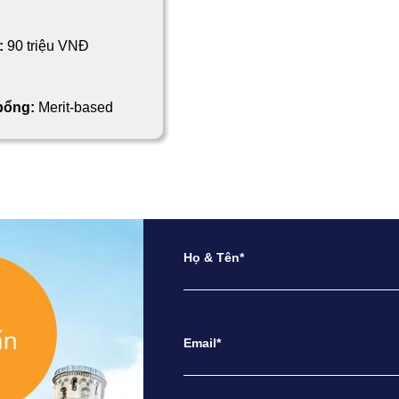
:
90 triệu VNĐ
 bổng:
Merit-based
Họ & Tên*
Email*