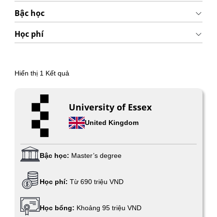
Bậc học
Học phí
Hiển thị
1
Kết quả
University of Essex
United Kingdom
Bậc học:
Master’s degree
Học phí:
Từ 690 triệu VND
Học bổng:
Khoảng 95 triệu VND