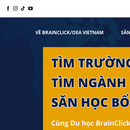
Chuyển
đến
nội
dung
VỀ BRAINCLICK/OEA VIETNAM
SĂ