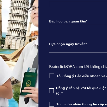
Bậc học bạn quan tâm*
Lựa chọn ngày tư vấn*
Brainclick/OEA cam kết không chia s
Tôi đồng ý Các điều khoản v
Đồng ý liên hệ với tôi qua điệ
tôi.*
Tôi muốn nhận thông tin cập n