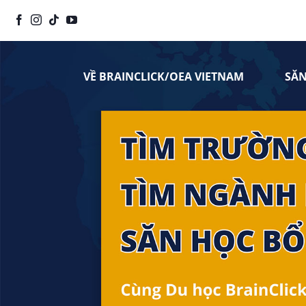
Chuyển
đến
nội
dung
VỀ BRAINCLICK/OEA VIETNAM
SĂ