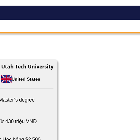
Utah Tech University
United States
Master’s degree
ừ 430 triệu VNĐ
:
Học bổng $2,500