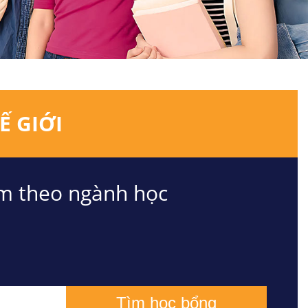
Ế GIỚI
m theo ngành học
Tìm học bổng