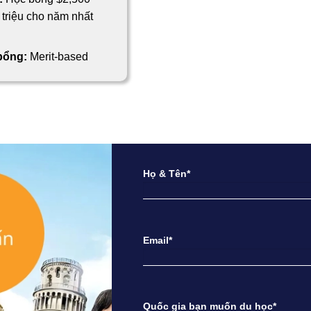
triệu cho năm nhất
 bổng:
Merit-based
Họ & Tên*
Email*
Quốc gia bạn muốn du học*