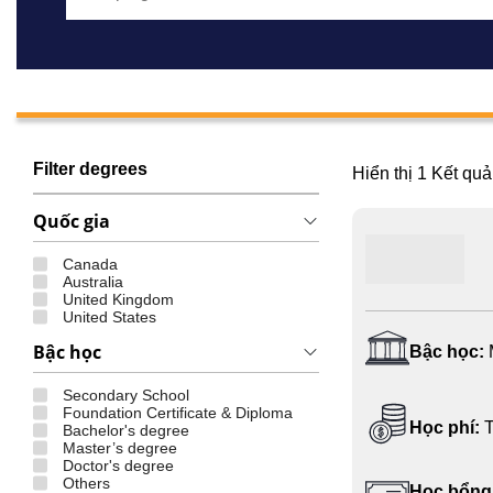
Filter degrees
Hiển thị
1
Kết quả
Quốc gia
Canada
Australia
United Kingdom
United States
Bậc học
Bậc học:
Secondary School
Foundation Certificate & Diploma
Học phí:
T
Bachelor's degree
Master’s degree
Doctor's degree
Others
Học bổng