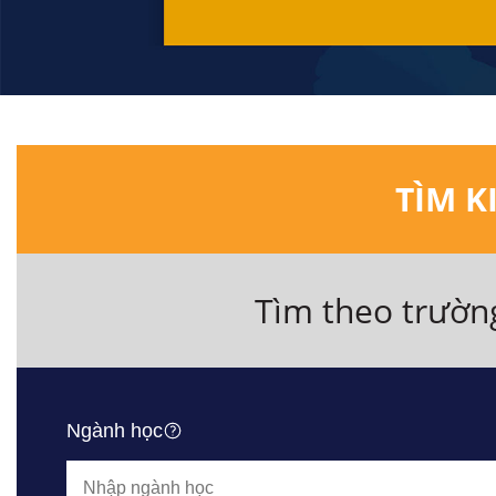
TÌM K
Tìm theo trườn
Ngành học