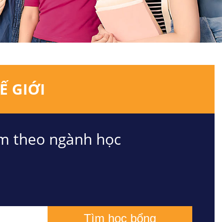
Ế GIỚI
m theo ngành học
Tìm học bổng