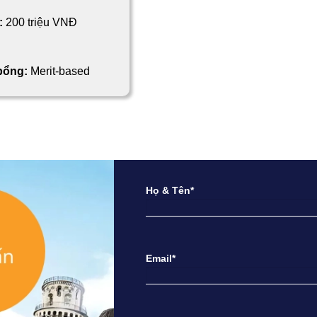
:
200 triệu VNĐ
 bổng:
Merit-based
Họ & Tên*
Email*