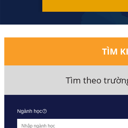
TÌM K
Tìm theo trườn
Ngành học