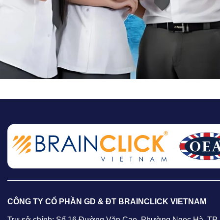
CÔNG TY CỔ PHẦN GD & ĐT BRAINCLICK VIETNAM
Trự sở chính: Số 16 Đường Văn Cao, Phường Ngọc Hà, TP