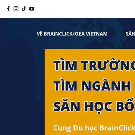
Chuyển
đến
nội
dung
VỀ BRAINCLICK/OEA VIETNAM
SĂ