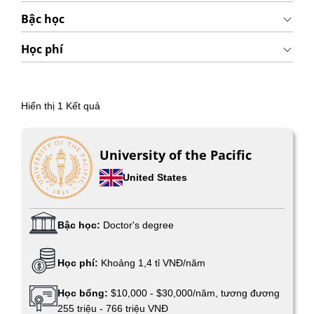
Bậc học
Học phí
Hiển thị
1
Kết quả
University of the Pacific
United States
Bậc học:
Doctor's degree
Học phí:
Khoảng 1,4 tỉ VNĐ/năm
Học bổng:
$10,000 - $30,000/năm, tương đương
255 triệu - 766 triệu VNĐ