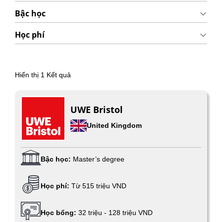
Bậc học
Học phí
Hiển thị
1
Kết quả
UWE Bristol
United Kingdom
Bậc học:
Master’s degree
Học phí:
Từ 515 triệu VND
Học bổng:
32 triệu - 128 triệu VND