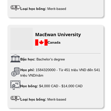
Loại học bổng:
Merit-based
MacEwan University
Canada
Bậc học:
Bachelor's degree
Học phí:
1584320000
-
Từ 451 triệu VND đến 541
triệu VND/năm
Học bổng:
$4,000 CAD - $14,000 CAD
Loại học bổng:
Merit-based