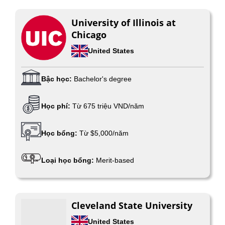
University of Illinois at
Chicago
United States
Bậc học:
Bachelor's degree
Học phí:
Từ 675 triệu VND/năm
Học bổng:
Từ $5,000/năm
Loại học bổng:
Merit-based
Cleveland State University
United States