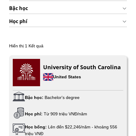
Bậc học
Học phí
Hiển thị
1
Kết quả
University of South Carolina
United States
Bậc học:
Bachelor's degree
Học phí:
Từ 909 triệu VNĐ/năm
Học bổng:
Lên đến $22,246/năm - khoảng 556
triệu VNĐ