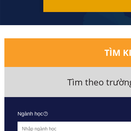
TÌM K
Tìm theo trườn
Ngành học