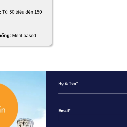
:
Từ 50 triệu đến 150
 bổng:
Merit-based
Họ & Tên*
Email*