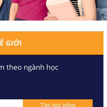
Ế GIỚI
m theo ngành học
Tìm học bổng