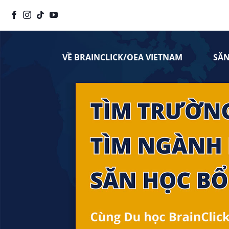
Chuyển
đến
nội
dung
VỀ BRAINCLICK/OEA VIETNAM
SĂ