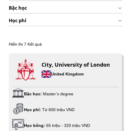
Bậc học
Học phí
Hiển thị
7
Kết quả
City, University of London
United Kingdom
Bậc học:
Master’s degree
Học phí:
Từ 600 triệu VND
Học bổng:
65 triệu - 320 triệu VND