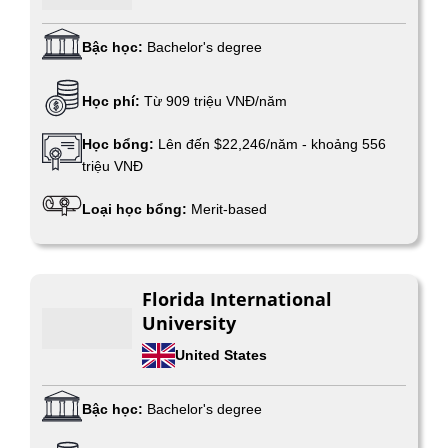
Bậc học:
Bachelor's degree
Học phí:
Từ 909 triệu VNĐ/năm
Học bổng:
Lên đến $22,246/năm - khoảng 556
triệu VNĐ
Loại học bổng:
Merit-based
Florida International
University
United States
Bậc học:
Bachelor's degree