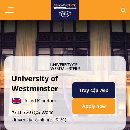
Chuyển
đến
nội
dung
University of
Westminster
Truy cập web
United Kingdom
Apply now
#711-720 (QS World
University Rankings 2024)