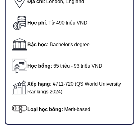
Địa chỉ:
London, England
Học phí:
Từ 490 triệu VND
Bậc học:
Bachelor's degree
Học bổng:
65 triệu - 93 triệu VND
Xếp hạng:
#711-720 (QS World University
Rankings 2024)
Loại học bổng:
Merit-based