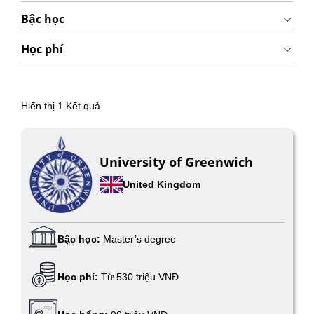
Bậc học
Học phí
Hiển thị
1
Kết quả
University of Greenwich
United Kingdom
Bậc học:
Master’s degree
Học phí:
Từ 530 triệu VNĐ