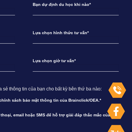
Bạn dự định du học khi nào*
Lựa chọn hình thức tư vấn*
Lựa chọn giờ tư vấn*
ẻ thông tin của bạn cho bất kỳ bên thứ ba nào:
à chính sách bảo mật thông tin của Brainclick/OEA.*
n thoại, email hoặc SMS để hỗ trợ giải đáp thắc mắc của