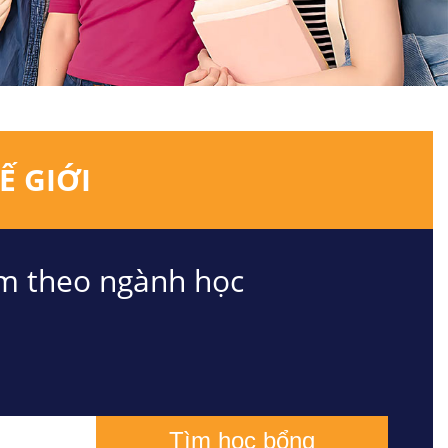
Ế GIỚI
m theo ngành học
Tìm học bổng