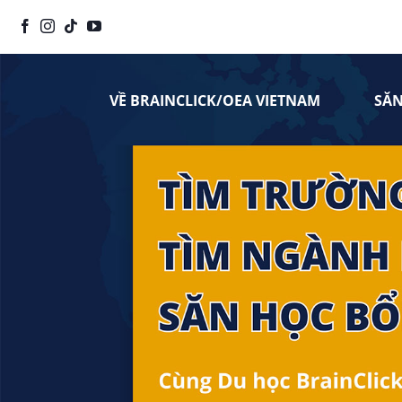
Chuyển
đến
nội
dung
VỀ BRAINCLICK/OEA VIETNAM
SĂ