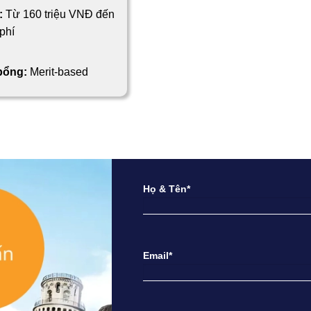
:
Từ 160 triệu VNĐ đến
phí
 bổng:
Merit-based
Họ & Tên*
Email*