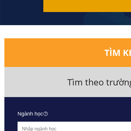
TÌM K
Tìm theo trườn
Ngành học