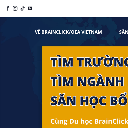
Chuyển
đến
nội
dung
VỀ BRAINCLICK/OEA VIETNAM
SĂ