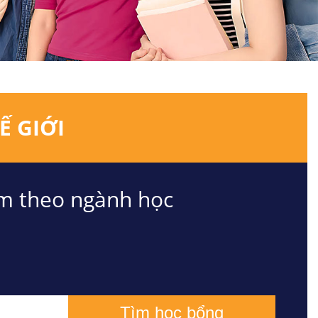
Ế GIỚI
m theo ngành học
Tìm học bổng