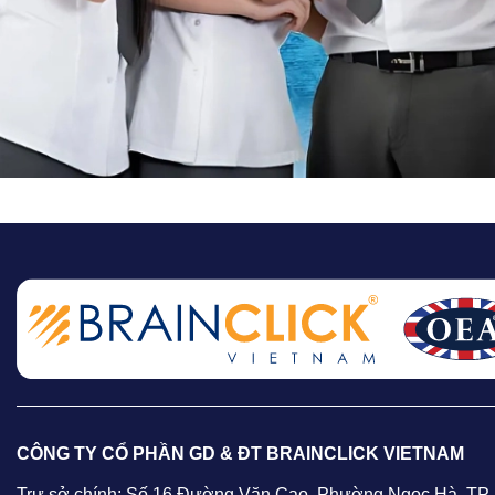
CÔNG TY CỔ PHẦN GD & ĐT BRAINCLICK VIETNAM
Trự sở chính: Số 16 Đường Văn Cao, Phường Ngọc Hà, TP