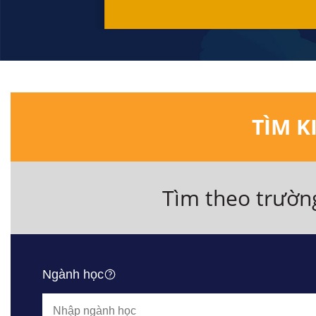
TÌM K
Tìm theo trườn
Ngành học