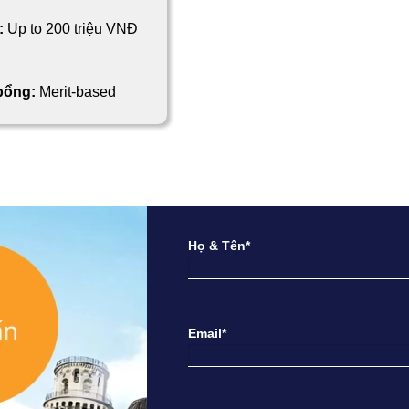
:
Up to 200 triệu VNĐ
 bổng:
Merit-based
Họ & Tên*
Email*