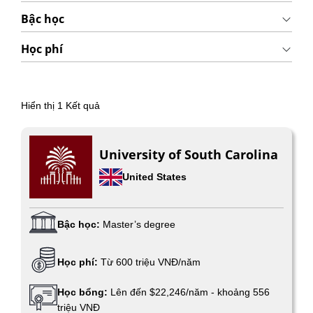
Bậc học
Học phí
Hiển thị
1
Kết quả
University of South Carolina
United States
Bậc học:
Master’s degree
Học phí:
Từ 600 triệu VNĐ/năm
Học bổng:
Lên đến $22,246/năm - khoảng 556
triệu VNĐ